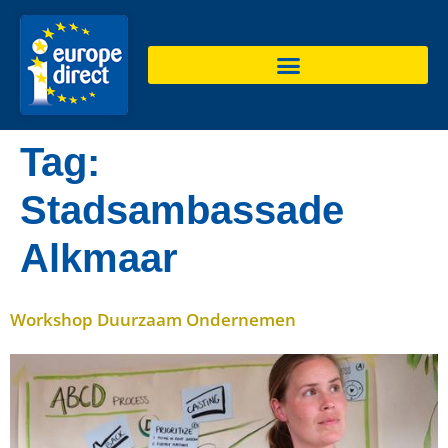
de
inhoud
Tag:
Stadsambassade
Alkmaar
Workshop Duurzaam Ondernemen