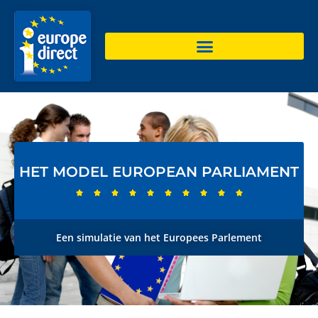
HET MODEL EUROPEAN PARLIAMENT










Een simulatie van het Europees Parlement