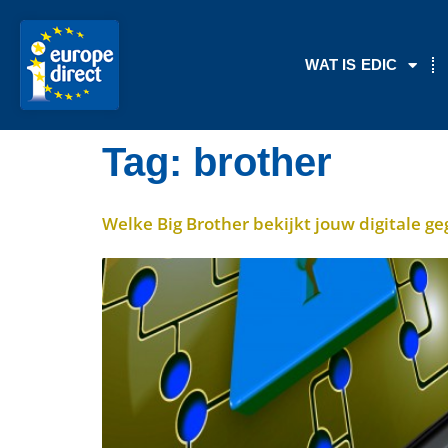
de
inhoud
WAT IS EDIC
Tag:
brother
Welke Big Brother bekijkt jouw digitale g