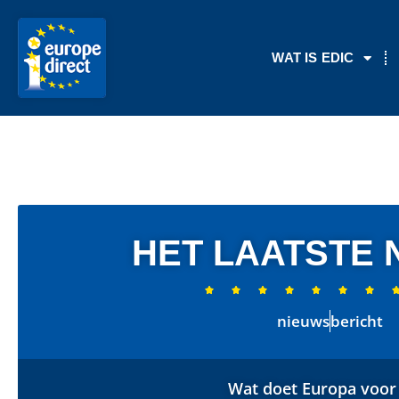
WAT IS EDIC
HET LAATSTE 







nieuws
bericht
Wat doet Europa voor 