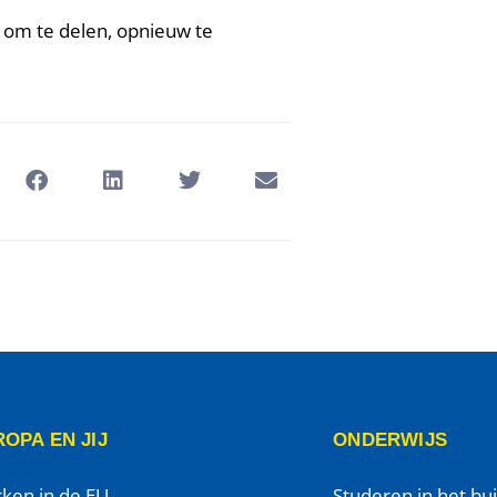
ar om te delen, opnieuw te
OPA EN JIJ
ONDERWIJS
ken in de EU
Studeren in het bu