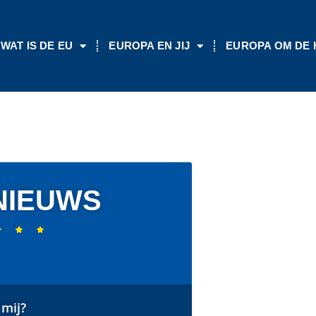
WAT IS DE EU
EUROPA EN JIJ
EUROPA OM DE
NIEUWS



mij?