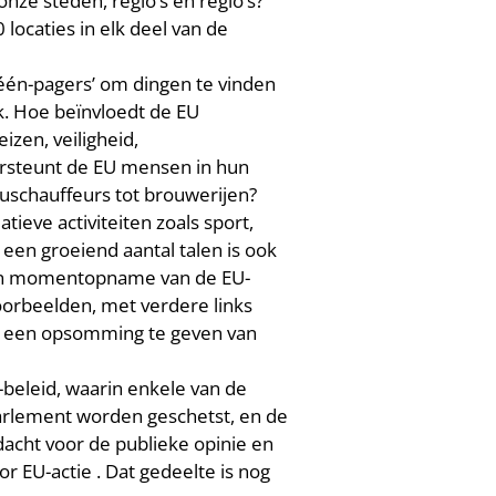
nze steden, regio’s en regio’s?
locaties in elk deel van de
 ‘één-pagers’ om dingen te vinden
jk. Hoe beïnvloedt de EU
izen, veiligheid,
rsteunt de EU mensen in hun
buschauffeurs tot brouwerijen?
ieve activiteiten zoals sport,
 een groeiend aantal talen is ook
 een momentopname van de EU-
voorbeelden, met verdere links
en een opsomming te geven van
-beleid, waarin enkele van de
Parlement worden geschetst, en de
dacht voor de publieke opinie en
 EU-actie . Dat gedeelte is nog