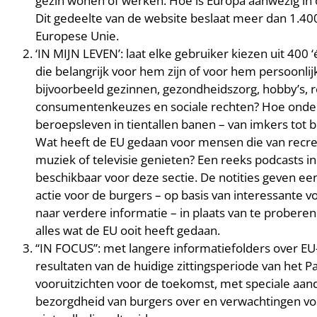
gezin wonen of werken. Hoe is Europa aanwezig in o
Dit gedeelte van de website beslaat meer dan 1.400 
Europese Unie.
‘IN MIJN LEVEN’: laat elke gebruiker kiezen uit 400
die belangrijk voor hem zijn of voor hem persoonli
bijvoorbeeld gezinnen, gezondheidszorg, hobby’s, re
consumentenkeuzes en sociale rechten? Hoe onde
beroepsleven in tientallen banen – van imkers tot 
Wat heeft de EU gedaan voor mensen die van recreat
muziek of televisie genieten? Een reeks podcasts in
beschikbaar voor deze sectie. De notities geven
actie voor de burgers – op basis van interessante 
naar verdere informatie – in plaats van te prober
alles wat de EU ooit heeft gedaan.
“IN FOCUS”: met langere informatiefolders over EU
resultaten van de huidige zittingsperiode van het 
vooruitzichten voor de toekomst, met speciale aan
bezorgdheid van burgers over en verwachtingen voor