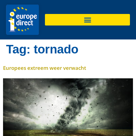
de
inhoud
Tag:
tornado
Europees extreem weer verwacht