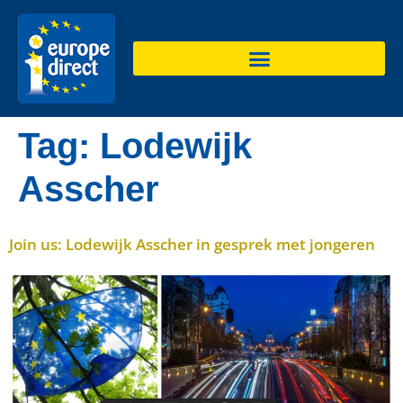
de
inhoud
Tag:
Lodewijk
Asscher
Join us: Lodewijk Asscher in gesprek met jongeren