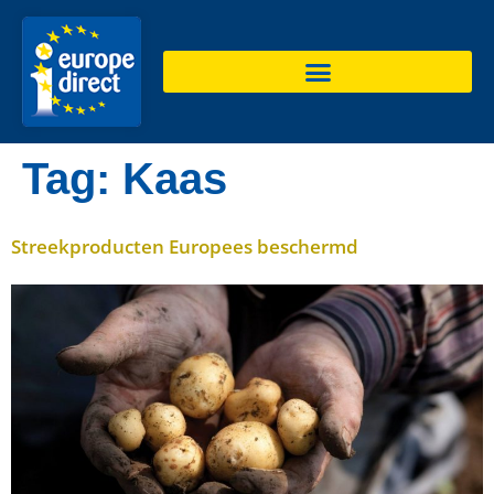
de
inhoud
Tag:
Kaas
Streekproducten Europees beschermd