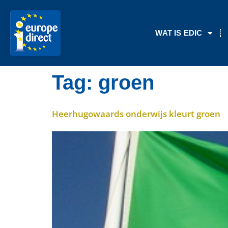
de
inhoud
WAT IS EDIC
Tag:
groen
Heerhugowaards onderwijs kleurt groen