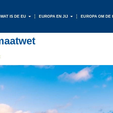
WAT IS DE EU
EUROPA EN JIJ
EUROPA OM DE
maatwet
t