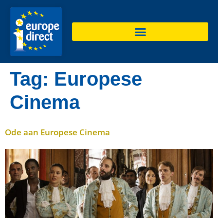
de
inhoud
Tag:
Europese
Cinema
Ode aan Europese Cinema