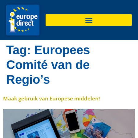
de
inhoud
Tag:
Europees
Comité van de
Regio’s
Maak gebruik van Europese middelen!