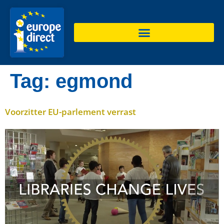
de
inhoud
Tag:
egmond
Voorzitter EU-parlement verrast