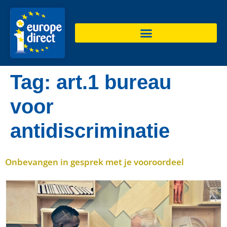
de
inhoud
Tag:
art.1 bureau
voor
antidiscriminatie
Onbevangen in gesprek met je vooroordeel