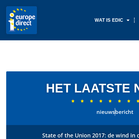
WAT IS EDIC
HET LAATSTE 







nieuws
bericht
State of the Union 2017: de wind in 