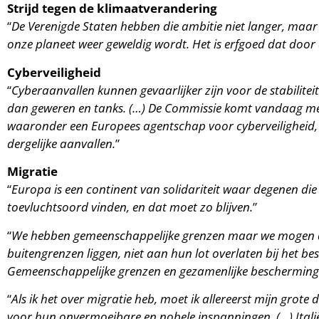
Strijd tegen de klimaatverandering
“
De Verenigde Staten hebben die ambitie niet langer, maa
onze planeet weer geweldig wordt. Het is erfgoed dat door
Cyberveiligheid
“
Cyberaanvallen kunnen gevaarlijker zijn voor de stabilit
dan geweren en tanks. (…) De Commissie komt vandaag me
waaronder een Europees agentschap voor cyberveiligheid
dergelijke aanvallen.
”
Migratie
“
Europa is een continent van solidariteit waar degenen die
toevluchtsoord vinden, en dat moet zo blijven.
”
“
We hebben gemeenschappelijke grenzen maar we mogen de 
buitengrenzen liggen, niet aan hun lot overlaten bij het 
Gemeenschappelijke grenzen en gezamenlijke beschermin
“
Als ik het over migratie heb, moet ik allereerst mijn grote
voor hun onvermoeibare en nobele inspanningen. (…) Italië