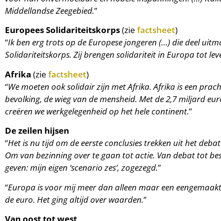
Middellandse Zeegebied.
”
Europees Solidariteitskorps
(zie
factsheet
)
“
Ik ben erg trots op de Europese jongeren (…) die deel ui
Solidariteitskorps. Zij brengen solidariteit in Europa tot lev
Afrika
(zie
factsheet
)
“
We moeten ook solidair zijn met Afrika. Afrika is een prac
bevolking, de wieg van de mensheid. Met de 2,7 miljard eur
creëren we werkgelegenheid op het hele continent.
”
De zeilen hijsen
“
Het is nu tijd om de eerste conclusies trekken uit het deb
Om van bezinning over te gaan tot actie. Van debat tot besl
geven: mijn eigen ‘scenario zes’, zogezegd.
”
“
Europa is voor mij meer dan alleen maar een eengemaakt
de euro. Het ging altijd over waarden.
”
Van oost tot west