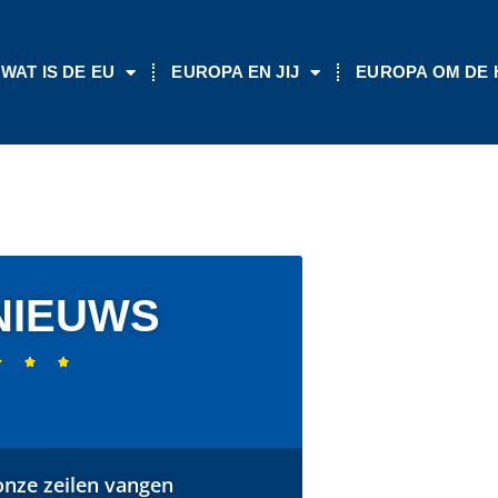
WAT IS DE EU
EUROPA EN JIJ
EUROPA OM DE
NIEUWS



onze zeilen vangen