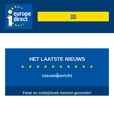
HET LAATSTE NIEUWS










nieuws
bericht
Patat en ontbijtkoek moeten gezonder!