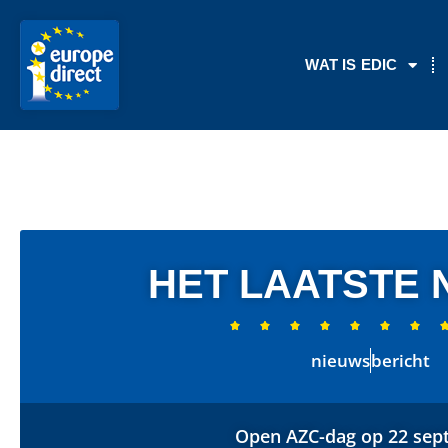
WAT IS EDIC
HET LAATSTE 







nieuws
bericht
Open AZC-dag op 22 sep