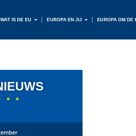
WAT IS DE EU
EUROPA EN JIJ
EUROPA OM DE
NIEUWS



tember