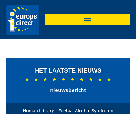
HET LAATSTE NIEUWS










nieuws
bericht
Human Library – Foetaal Alcohol Syndroom