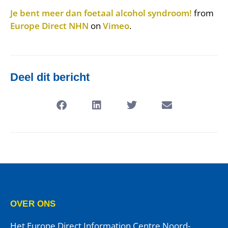
Je bent meer dan foetaal alcohol syndroom!
from
Europe Direct NHN
on
Vimeo
.
Deel dit bericht
OVER ONS
Het Europe Direct Information Centre Noord-