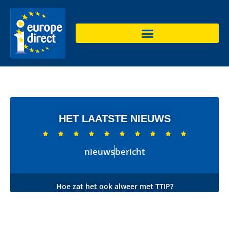
HET LAATSTE NIEUWS










nieuws
bericht
Hoe zat het ook alweer met TTIP?