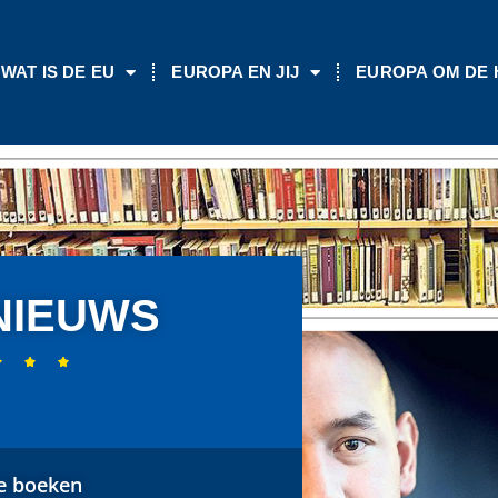
WAT IS DE EU
EUROPA EN JIJ
EUROPA OM DE
NIEUWS



de boeken