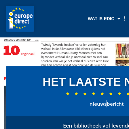
WAT IS EDIC
HET LAATSTE 







nieuws
bericht
Een bibliotheek vol leven