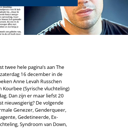
t twee hele pagina’s aan The
zaterdag 16 december in de
boeken Anne Levah Russchen
 Kourbee (Syrische vluchteling)
g. Dan zijn er maar liefst 20
st nieuwsgierig? De volgende
ranormale Genezer, Genderqueer,
ieagente, Gedetineerde, Ex-
uchteling, Syndroom van Down,