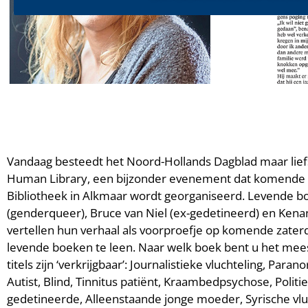
Vandaag besteedt het Noord-Hollands Dagblad maar liefs
Human Library, een bijzonder evenement dat komende 
Bibliotheek in Alkmaar wordt georganiseerd. Levende 
(genderqueer), Bruce van Niel (ex-gedetineerd) en Kenan
vertellen hun verhaal als voorproefje op komende zaterda
levende boeken te leen. Naar welk boek bent u het mee
titels zijn ‘verkrijgbaar’: Journalistieke vluchteling, Pa
Autist, Blind, Tinnitus patiënt, Kraambedpsychose, Polit
gedetineerde, Alleenstaande jonge moeder, Syrische vl