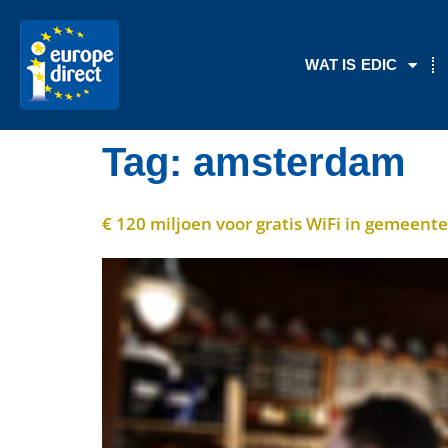
de
inhoud
WAT IS EDIC
Tag:
amsterdam
€ 120 miljoen voor gratis WiFi in gemeent