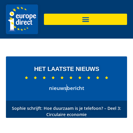
HET LAATSTE NIEUWS










nieuws
bericht
Sophie schrijft: Hoe duurzaam is je telefoon? – Deel 3:
Circulaire economie