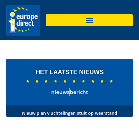
HET LAATSTE NIEUWS










nieuws
bericht
Nieuw plan vluchtelingen stuit op weerstand